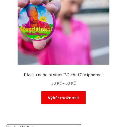
Placka nebo otvírák “Všichni Chcípneme”
30
Kč
–
50
Kč
Výběr možností