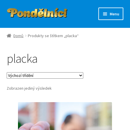
Přeskočit
Přejít
Menu
na
k
navigaci
obsahu
Úvodní stránka
webu
Domů
Produkty se štítkem „placka“
Košík
placka
Můj účet
Pokladna
Zobrazen jediný výsledek